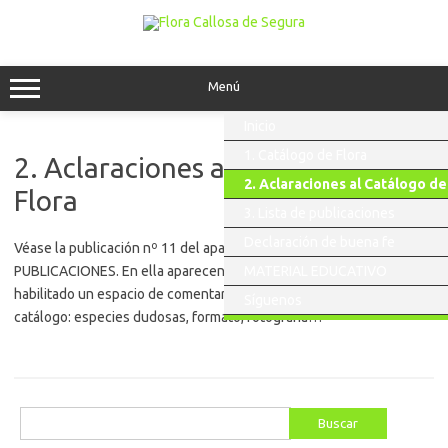
Saltar
al
contenido
Menú
Inicio
1. Catálogo de Flora
2. Aclaraciones al Catálogo de
2. Aclaraciones al Catálogo de
Flora
3. Lista de publicaciones
Declaración de buena fe
Véase la publicación nº 11 del apartado 3. LISTA DE
PUBLICACIONES. En ella aparecen varias aclaraciones y hay
MATERIAL EDUCATIVO
habilitado un espacio de comentarios para el debate sobre el
Síguenos
catálogo: especies dudosas, formato, fotografía…
Buscar: