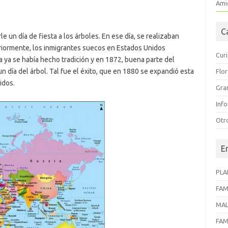
Amig
C
e un día de fiesta a los árboles. En ese día, se realizaban
eriormente, los inmigrantes suecos en Estados Unidos
Cur
 ya se había hecho tradición y en 1872, buena parte del
 día del árbol. Tal fue el éxito, que en 1880 se expandió esta
Flo
idos.
Gra
Inf
Otr
E
PLA
FAM
MAL
FAM