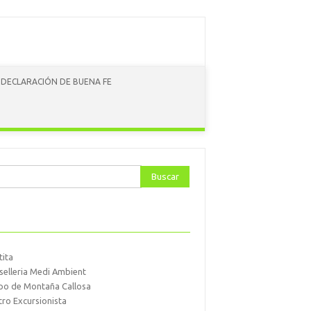
DECLARACIÓN DE BUENA FE
ar:
tita
selleria Medi Ambient
po de Montaña Callosa
tro Excursionista