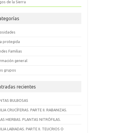
os de la Sierra
ategorías
iosidades
ra protegida
ndes Familias
ormación general
os grupos
ntradas recientes
NTAS BULBOSAS
ILIA CRUCÍFERAS. PARTE II. RABANIZAS.
AS HIERBAS. PLANTAS NITRÓFILAS.
ILIA LABIADAS. PARTE II. TEUCRIOS O