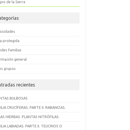
os de la Sierra
ategorías
iosidades
ra protegida
ndes Familias
ormación general
os grupos
ntradas recientes
NTAS BULBOSAS
ILIA CRUCÍFERAS. PARTE II. RABANIZAS.
AS HIERBAS. PLANTAS NITRÓFILAS.
ILIA LABIADAS. PARTE II. TEUCRIOS O