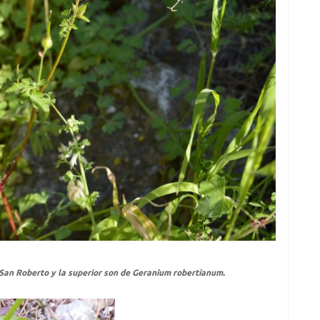
San Roberto y la superior son de
Geranium robertianum
.