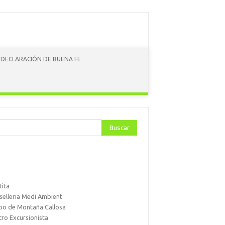
DECLARACIÓN DE BUENA FE
ar:
tita
selleria Medi Ambient
po de Montaña Callosa
tro Excursionista