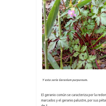
Y esta sería
Geranium purpureum
.
El geranio común se caracteriza por la redo
marcados y el geranio palustre, por sus péta
de 5.