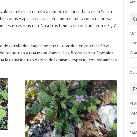
Amig
ás abundantes en cuanto a número de individuos en la Sierra
 las zonas y aparecen tanto en comunidades como dispersas
C
pecies no es muy rica. Nosotros hemos encontrado entre 5 y 7
Cur
Flo
co desarrollados, hojas medianas-grandes en proporción al
do recuerdan a una mano abierta. Las flores tienen 5 pétalos
Gra
lia la gama incluso dentro de la misma especie) con estambres
Inf
Otr
E
PLA
FAM
MAL
FAM