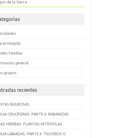
os de la Sierra
ategorías
iosidades
ra protegida
ndes Familias
ormación general
os grupos
ntradas recientes
NTAS BULBOSAS
ILIA CRUCÍFERAS. PARTE II. RABANIZAS.
AS HIERBAS. PLANTAS NITRÓFILAS.
ILIA LABIADAS. PARTE II. TEUCRIOS O