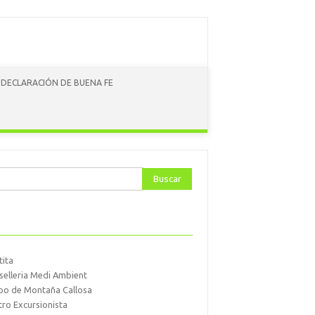
DECLARACIÓN DE BUENA FE
ar:
tita
selleria Medi Ambient
po de Montaña Callosa
tro Excursionista