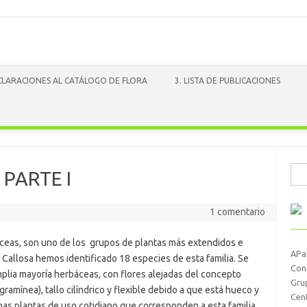
ACLARACIONES AL CATÁLOGO DE FLORA
3. LISTA DE PUBLICACIONES
Busc
 PARTE I
1 comentario
ceas, son uno de los grupos de plantas más extendidos e
APa
 Callosa hemos identificado 18 especies de esta familia. Se
Con
plia mayoría herbáceas, con flores alejadas del concepto
Gru
 gramínea), tallo cilíndrico y flexible debido a que está hueco y
Cen
nas plantas de uso cotidiano que corresponden a esta familia