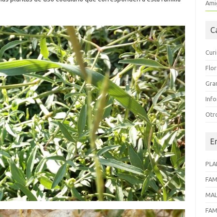
Amig
C
Cur
Flo
Gra
Inf
Otr
E
PLA
FAM
MAL
FAM