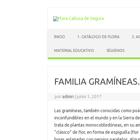
Saltar
al
contenido
INICIO
1. CATÁLOGO DE FLORA
2. 
MATERIAL EDUCATIVO
SÍGUENOS
FAMILIA GRAMÍNEAS.
por
admin
|
junio 1, 2017
Las gramíneas, también conocidas como poá
inconfundibles en el mundo y en la Sierra de
trata de plantas monocotiledóneas, en su am
“clásico” de flor, en forma de espiguilla (flor
hojas aplanadas con nervios paralelos. Algu